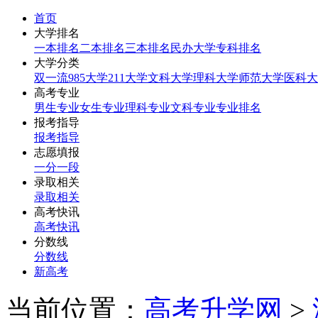
首页
大学排名
一本排名
二本排名
三本排名
民办大学
专科排名
大学分类
双一流
985大学
211大学
文科大学
理科大学
师范大学
医科大
高考专业
男生专业
女生专业
理科专业
文科专业
专业排名
报考指导
报考指导
志愿填报
一分一段
录取相关
录取相关
高考快讯
高考快讯
分数线
分数线
新高考
当前位置：
高考升学网
>