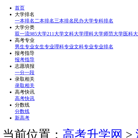
首页
大学排名
一本排名
二本排名
三本排名
民办大学
专科排名
大学分类
双一流
985大学
211大学
文科大学
理科大学
师范大学
医科大
高考专业
男生专业
女生专业
理科专业
文科专业
专业排名
报考指导
报考指导
志愿填报
一分一段
录取相关
录取相关
高考快讯
高考快讯
分数线
分数线
新高考
当前位置：
高考升学网
>