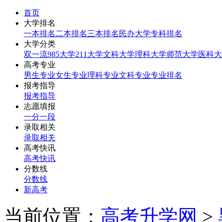
首页
大学排名
一本排名
二本排名
三本排名
民办大学
专科排名
大学分类
双一流
985大学
211大学
文科大学
理科大学
师范大学
医科大
高考专业
男生专业
女生专业
理科专业
文科专业
专业排名
报考指导
报考指导
志愿填报
一分一段
录取相关
录取相关
高考快讯
高考快讯
分数线
分数线
新高考
当前位置：
高考升学网
>