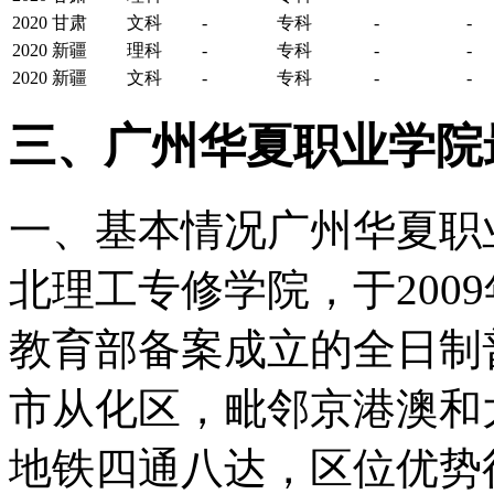
2020
甘肃
文科
-
专科
-
-
2020
新疆
理科
-
专科
-
-
2020
新疆
文科
-
专科
-
-
三、广州华夏职业学院
一、基本情况广州华夏职业
北理工专修学院，于200
教育部备案成立的全日制
市从化区，毗邻京港澳和
地铁四通八达，区位优势