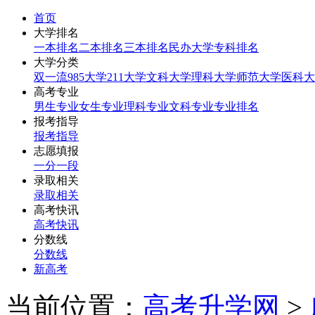
首页
大学排名
一本排名
二本排名
三本排名
民办大学
专科排名
大学分类
双一流
985大学
211大学
文科大学
理科大学
师范大学
医科大
高考专业
男生专业
女生专业
理科专业
文科专业
专业排名
报考指导
报考指导
志愿填报
一分一段
录取相关
录取相关
高考快讯
高考快讯
分数线
分数线
新高考
当前位置：
高考升学网
>