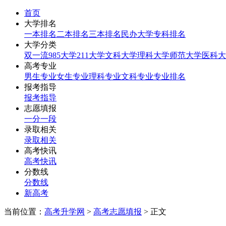
首页
大学排名
一本排名
二本排名
三本排名
民办大学
专科排名
大学分类
双一流
985大学
211大学
文科大学
理科大学
师范大学
医科大
高考专业
男生专业
女生专业
理科专业
文科专业
专业排名
报考指导
报考指导
志愿填报
一分一段
录取相关
录取相关
高考快讯
高考快讯
分数线
分数线
新高考
当前位置：
高考升学网
>
高考志愿填报
> 正文