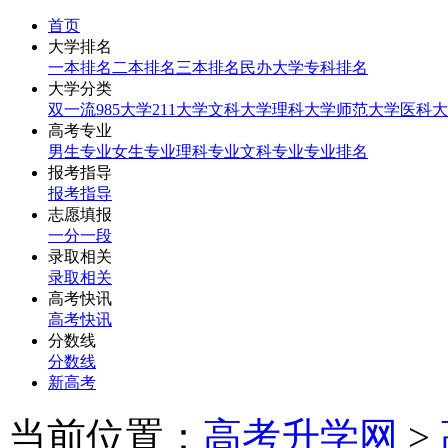
首页
大学排名
一本排名
二本排名
三本排名
民办大学
专科排名
大学分类
双一流
985大学
211大学
文科大学
理科大学
师范大学
医科大
高考专业
男生专业
女生专业
理科专业
文科专业
专业排名
报考指导
报考指导
志愿填报
一分一段
录取相关
录取相关
高考快讯
高考快讯
分数线
分数线
新高考
当前位置：
高考升学网
>