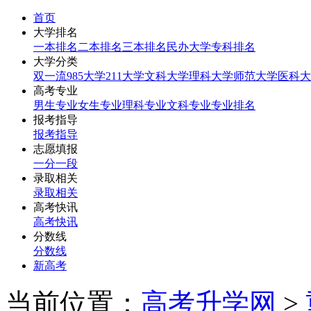
首页
大学排名
一本排名
二本排名
三本排名
民办大学
专科排名
大学分类
双一流
985大学
211大学
文科大学
理科大学
师范大学
医科大
高考专业
男生专业
女生专业
理科专业
文科专业
专业排名
报考指导
报考指导
志愿填报
一分一段
录取相关
录取相关
高考快讯
高考快讯
分数线
分数线
新高考
当前位置：
高考升学网
>